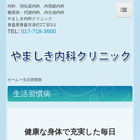
内科、消化器内科、内視鏡内科
糖尿病・代謝内科、内分泌内科
やましき内科クリニック
青森県青森市浪打2丁目3-1
ホーム
TEL:
017-718-3600
医師の紹介
診療のご案内
初診の方へ
生活習慣病
ホーム
生活習慣病
生活習慣病
施設・設備紹介
掲示事項
交通案内
健康な身体で充実した毎日
求人(准看護師・パート)