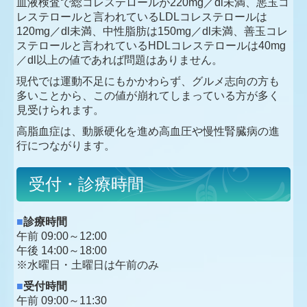
血液検査で総コレステロールが220mg／dl未満、悪玉コ
レステロールと言われているLDLコレステロールは
120mg／dl未満、中性脂肪は150mg／dl未満、善玉コレ
ステロールと言われているHDLコレステロールは40mg
／dl以上の値であれば問題はありません。
現代では運動不足にもかかわらず、グルメ志向の方も
多いことから、この値が崩れてしまっている方が多く
見受けられます。
高脂血症は、動脈硬化を進め高血圧や慢性腎臓病の進
行につながります。
受付・診療時間
■
診療時間
午前 0
9:00～12:00
午後
14:00～18:00
※水曜日・土曜日は午前のみ
■
受付時間
午前 0
9:00～11:30