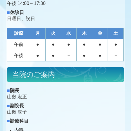
午後
14:00～17:30
■
休診日
日曜日、祝日
診療
月
火
水
木
金
土
午前
●
●
●
●
●
●
午後
●
●
－
●
●
－
当院のご案内
■
院長
山敷 宏正
■
副院長
山敷 潤子
■
診療科目
内科